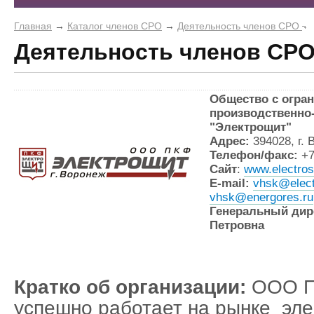
Главная
→
Каталог членов СРО
→
Деятельность членов СРО
Деятельность членов СР
Общество с огра
производственно
"Электрощит"
Адрес:
394028, г.
Телефон/факс:
+7
Сайт
:
www.electros
E-mail:
vhsk@elect
vhsk@energores.ru
Генеральный дир
Петровна
Кратко об организации:
ООО П
успешно работает на рынке эле