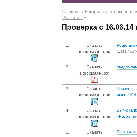
Главная
→
Контроль деятельности ч
"Развитие"
Проверка с 16.06.14 г
1.
Скачать
Решение 
в формате .doc
(Дата публи
2.
Скачать
Уведомле
в формате .pdf
3.
Скачать
Перечень о
в формате .doc
июня 2014 
4.
Скачать
Выписка и
в формате .doc
«Развитие»
5.
Скачать
Результат