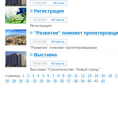
21/10/2009
#Статьи
Регистрация
15/10/2009
#Отрасль
Регистрация
"Развитие" поможет проектировщ
01/10/2009
#Отрасль
"Развитие" поможет проектировщикам
Выставка
30/09/2009
#Отрасль
Выставка "Строительство. Новый город."
страницы:
1
-
2
-
3
-
4
-
5
-
6
-
7
-
8
-
9
-
10
-
11
-
12
-
13
-
14
-
15
-
16
-
1
28
-
29
-
30
-
31
-
32
-
33
-
34
-
35
-
36
-
37
-
38
-
39
-
40
-
41
-
42