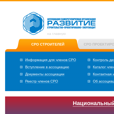
на главную
СРО СТРОИТЕЛЕЙ
СРО ПРОЕКТИР
Информация для членов СРО
Контроль де
Вступление в ассоциацию
Каталог чле
Документы ассоциации
Контактная
Реестр членов СРО
Об ассоциа
Национальный