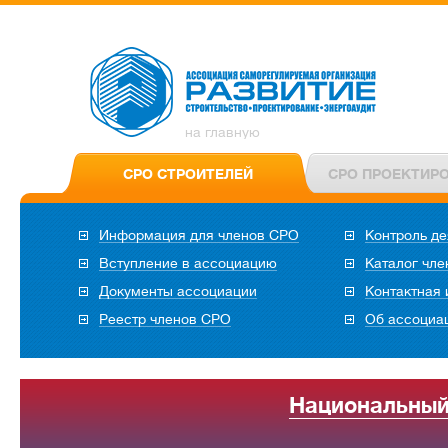
на главную
СРО СТРОИТЕЛЕЙ
СРО ПРОЕКТИР
Информация для членов СРО
Контроль де
Вступление в ассоциацию
Каталог чл
Документы ассоциации
Контактная
Реестр членов СРО
Об ассоциа
Национальный