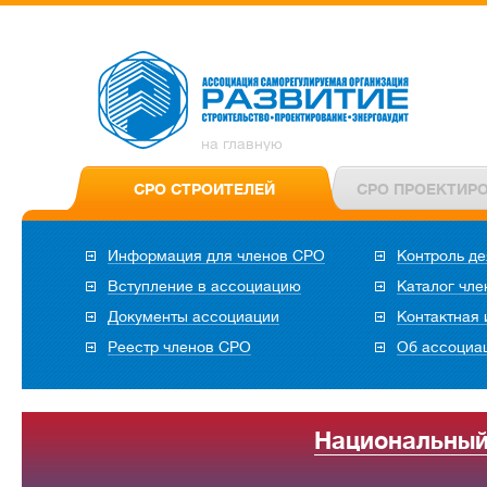
на главную
СРО СТРОИТЕЛЕЙ
СРО ПРОЕКТИР
Информация для членов СРО
Контроль де
Вступление в ассоциацию
Каталог чл
Документы ассоциации
Контактная
Реестр членов СРО
Об ассоциа
Национальный