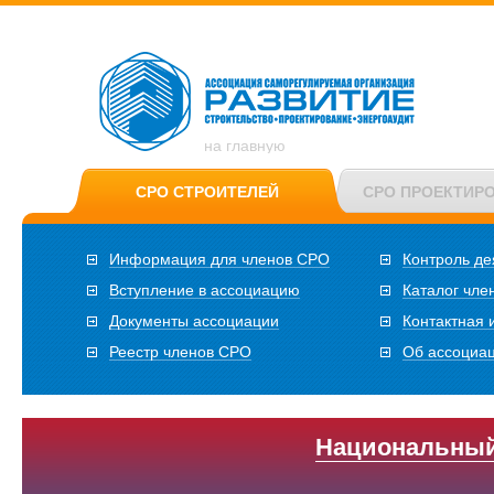
на главную
СРО СТРОИТЕЛЕЙ
СРО ПРОЕКТИР
Информация для членов СРО
Контроль де
Вступление в ассоциацию
Каталог чле
Документы ассоциации
Контактная
Реестр членов СРО
Об ассоциа
Национальный