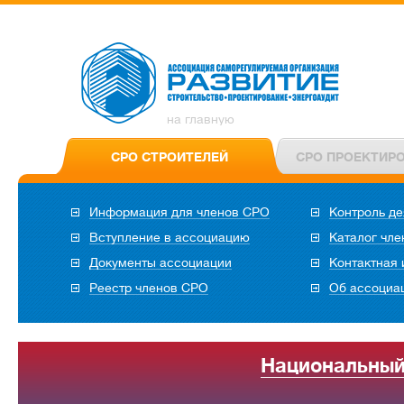
на главную
СРО СТРОИТЕЛЕЙ
СРО ПРОЕКТИР
Информация для членов СРО
Контроль де
Вступление в ассоциацию
Каталог чл
Документы ассоциации
Контактная
Реестр членов СРО
Об ассоциа
Национальный