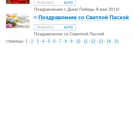
07/05/2013
#СРО
Поздравление с Днем Победы 9 мая 2013г.
Поздравление со Светлой Пасхой
03/05/2013
#СРО
Поздравления со Сaветлой Пасхой
страницы:
1
-
2
-
3
-
4
-
5
-
6
-
7
-
8
-
9
-
10
-
11
-
12
-
13
-
14
-
15