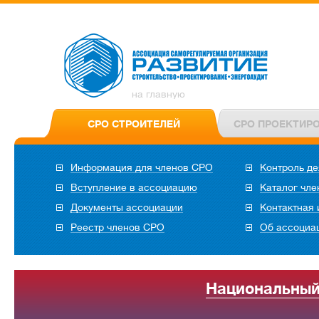
на главную
СРО СТРОИТЕЛЕЙ
СРО ПРОЕКТИР
Информация для членов СРО
Контроль де
Вступление в ассоциацию
Каталог чл
Документы ассоциации
Контактная
Реестр членов СРО
Об ассоциа
Национальный