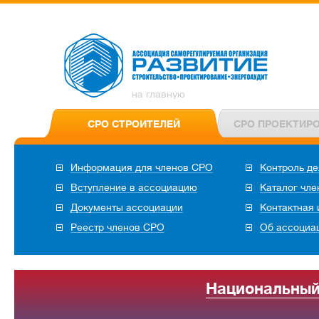
на главную
СРО СТРОИТЕЛЕЙ
СРО ПРОЕКТИР
Информация для членов СРО
Контроль де
Вступление в ассоциацию
Каталог чл
Документы ассоциации
Контактная
Реестр членов СРО
Об ассоциа
Национальный