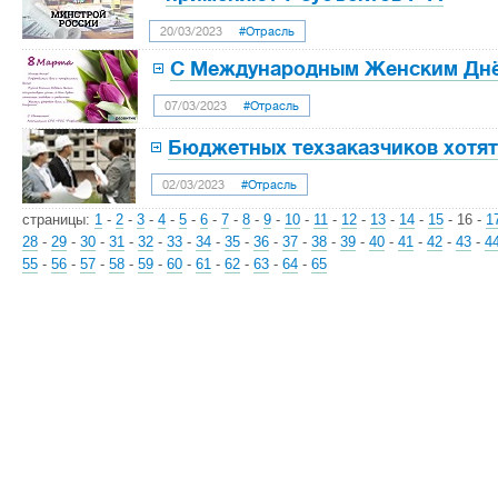
20/03/2023
#Отрасль
С Международным Женским Дн
07/03/2023
#Отрасль
Бюджетных техзаказчиков хотят
02/03/2023
#Отрасль
страницы:
1
-
2
-
3
-
4
-
5
-
6
-
7
-
8
-
9
-
10
-
11
-
12
-
13
-
14
-
15
-
16
-
1
28
-
29
-
30
-
31
-
32
-
33
-
34
-
35
-
36
-
37
-
38
-
39
-
40
-
41
-
42
-
43
-
4
55
-
56
-
57
-
58
-
59
-
60
-
61
-
62
-
63
-
64
-
65