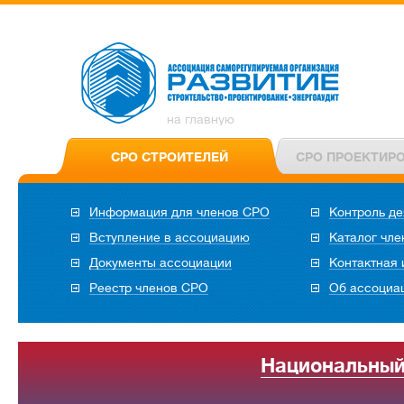
на главную
СРО СТРОИТЕЛЕЙ
СРО ПРОЕКТИР
Информация для членов СРО
Контроль де
Вступление в ассоциацию
Каталог чл
Документы ассоциации
Контактная
Реестр членов СРО
Об ассоциа
Национальный