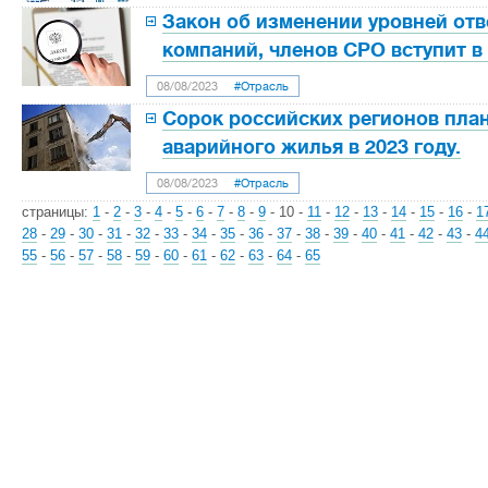
Закон об изменении уровней от
компаний, членов СРО вступит в 
08/08/2023
#Отрасль
Сорок российских регионов пла
аварийного жилья в 2023 году.
08/08/2023
#Отрасль
страницы:
1
-
2
-
3
-
4
-
5
-
6
-
7
-
8
-
9
-
10
-
11
-
12
-
13
-
14
-
15
-
16
-
1
28
-
29
-
30
-
31
-
32
-
33
-
34
-
35
-
36
-
37
-
38
-
39
-
40
-
41
-
42
-
43
-
4
55
-
56
-
57
-
58
-
59
-
60
-
61
-
62
-
63
-
64
-
65